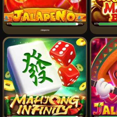
RTP
97%
RTP
Jalapeno
Klik Sini