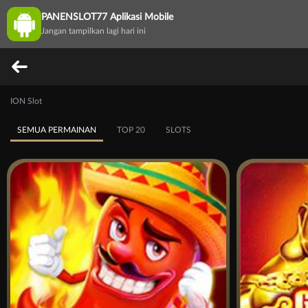
PANENSLOT77 Aplikasi Mobile
Jangan tampilkan lagi hari ini
ION Slot
SEMUA PERMAINAN
TOP 20
SLOTS