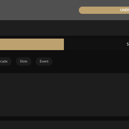
UND
S
rcade
Slots
Event