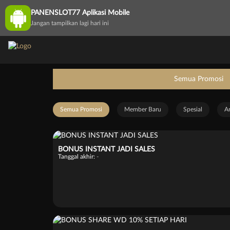
PANENSLOT77 Aplikasi Mobile
Jangan tampilkan lagi hari ini
Semua Promosi
Semua Promosi
Member Baru
Spesial
A
BONUS INSTANT JADI SALES
Tanggal akhir:
-