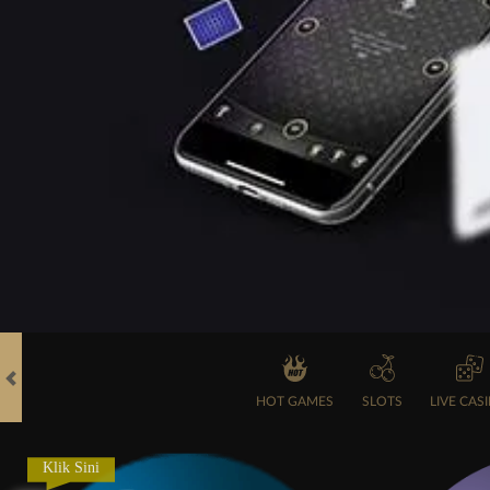
HOT GAMES
SLOTS
LIVE CAS
Klik Sini