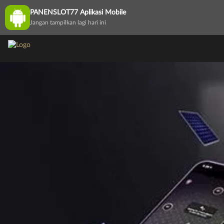
PANENSLOT77 Aplikasi Mobile
Jangan tampilkan lagi hari ini