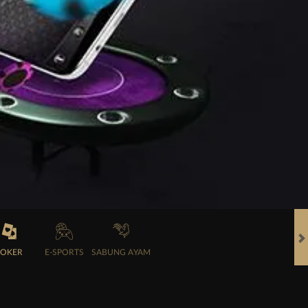
POKER
E-SPORTS
SABUNG AYAM