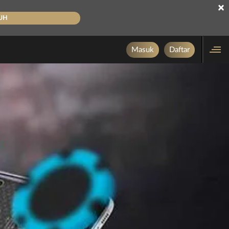
×
UH
Masuk
Daftar