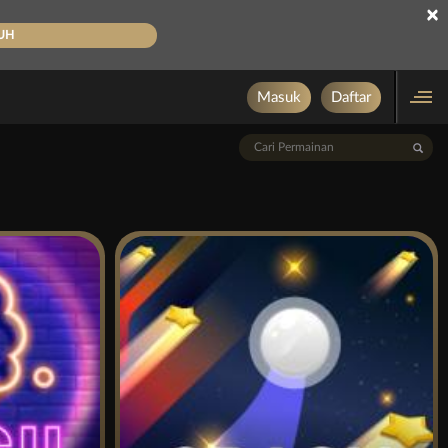
×
UH
Masuk
Daftar