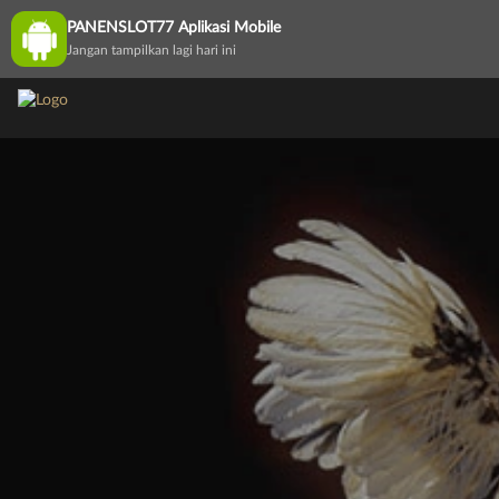
PANENSLOT77 Aplikasi Mobile
Jangan tampilkan lagi hari ini