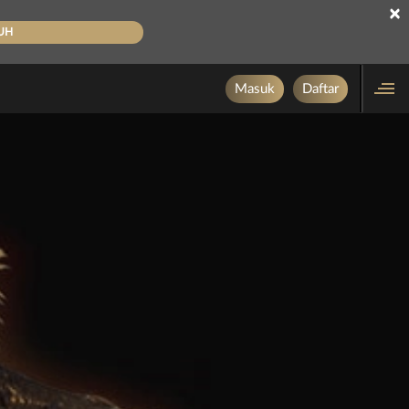
×
UH
Masuk
Daftar