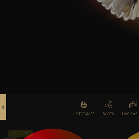
HOT GAMES
SLOTS
LIVE CAS
Klik Sini