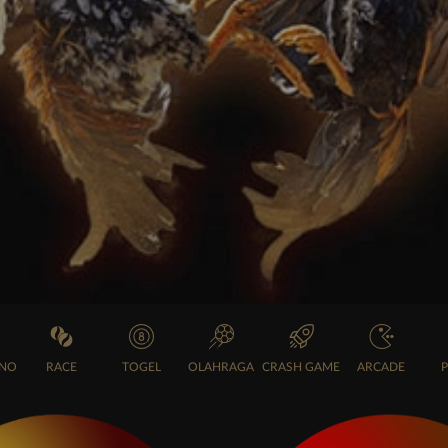
INO
RACE
TOGEL
OLAHRAGA
CRASH GAME
ARCADE