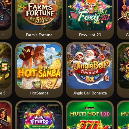
Dracula's Fortune Halloween Edition
Farm's Fortune
Foxy Hot 20
G
e 5
HotSamba
Jingle Bell Bonanza