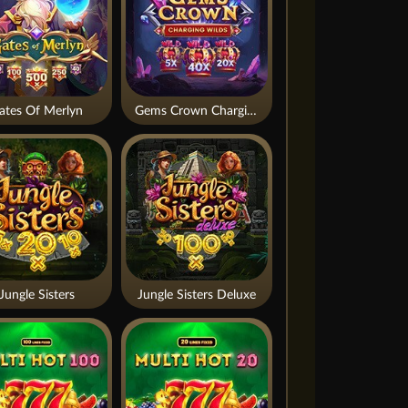
ates Of Merlyn
Gems Crown Charging Wilds
Jungle Sisters
Jungle Sisters Deluxe