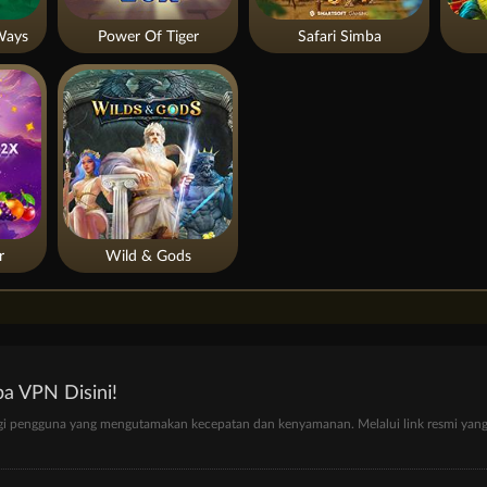
Ways
Power Of Tiger
Safari Simba
r
Wild & Gods
a VPN Disini!
engguna yang mengutamakan kecepatan dan kenyamanan. Melalui link resmi yang ak