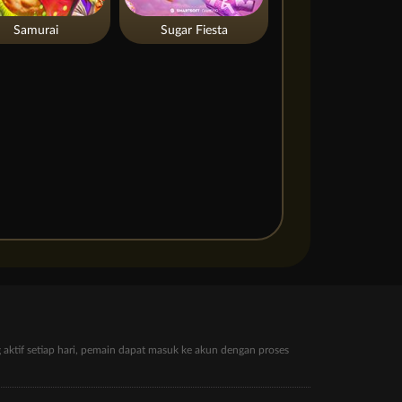
Samurai
Sugar Fiesta
tif setiap hari, pemain dapat masuk ke akun dengan proses