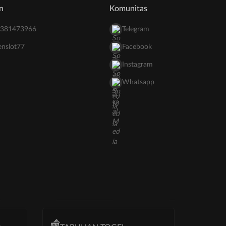
n
Komunitas
381473966
Telegram
enslot77
Facebook
Instagram
Whatsapp