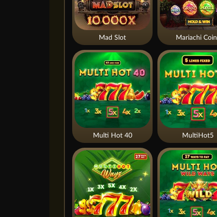
Mad Slot
Mariachi Coin
Multi Hot 40
MultiHot5