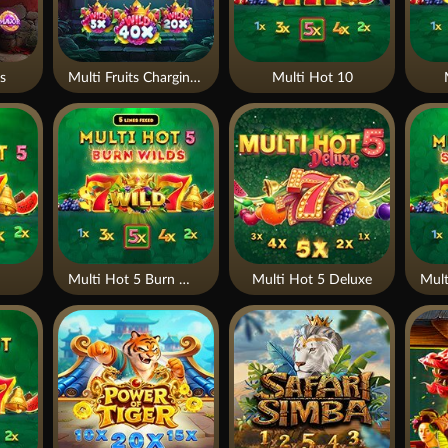
s
Multi Fruits Charging Wilds
Multi Hot 10
Multi Hot 5 Burn Wilds
Multi Hot 5 Deluxe