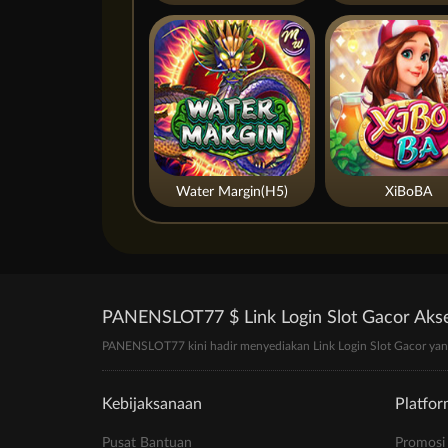
Water Margin(H5)
XiBoBA
PANENSLOT77 $ Link Login Slot Gacor Aks
PANENSLOT77 kini hadir menyediakan Link Login Slot Gacor yang 
Kebijaksanaan
Platfo
Pusat Bantuan
Promosi