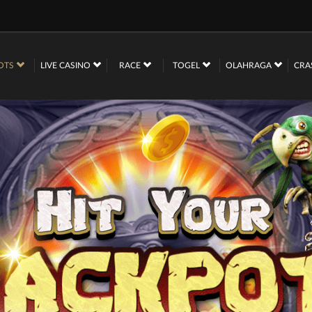
OTS
LIVE CASINO
RACE
TOGEL
OLAHRAGA
CRA