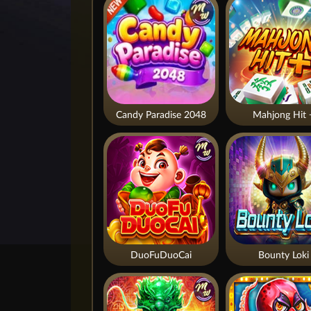
Candy Paradise 2048
Mahjong Hit 
DuoFuDuoCai
Bounty Loki