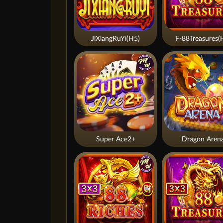
JiXiangRuYi(H5)
F-88Treasures(
Super Ace2+
Dragon Aren