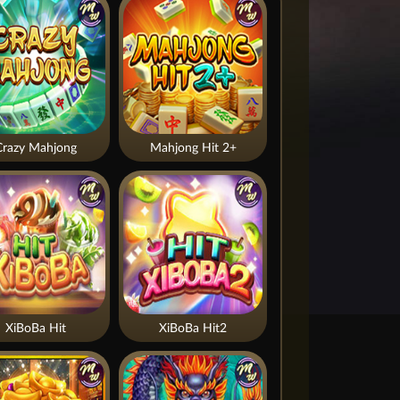
Crazy Mahjong
Mahjong Hit 2+
XiBoBa Hit
XiBoBa Hit2