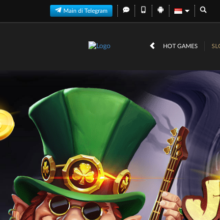
Main di Telegram
HOT GAMES
SL