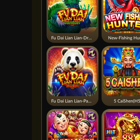
Fu Dai Lian Lian-Dragon
New-Fishing Hu
Fu Dai Lian Lian-Panda
5 CaiShen(H5