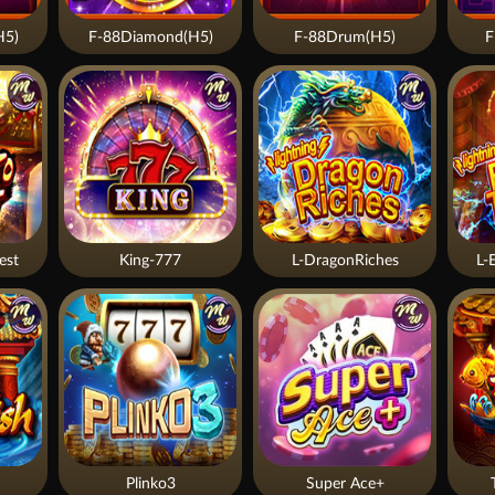
H5)
F-88Diamond(H5)
F-88Drum(H5)
F
est
King-777
L-DragonRiches
L-
Plinko3
Super Ace+