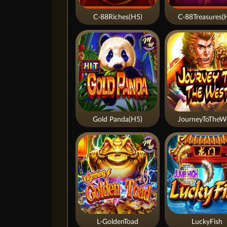
C-88Riches(H5)
C-88Treasures(
Gold Panda(H5)
JourneyToTheW
L-GoldenToad
LuckyFish