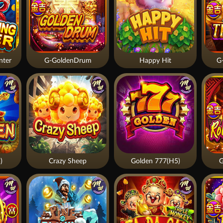
nter
G-GoldenDrum
Happy Hit
G-
)
Crazy Sheep
Golden 777(H5)
G