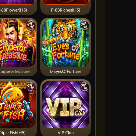
-88Flower(H5)
F-88Riches(H5)
EmperorTreasure
L-EyesOfFortune
Triple Fish(H5)
VIP Club