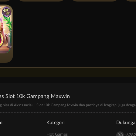
es Slot 10k Gampang Maxwin
bisa di Akses melalui Slot 10k Gampang Mxwin dan pastinya di lengkapi juga dengan
rm
Kategori
Dukunga
Hot Games
+6282