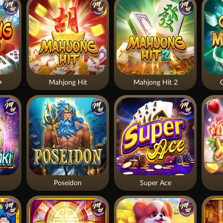
+
Mahjong Hit
Mahjong Hit 2
Poseidon
Super Ace