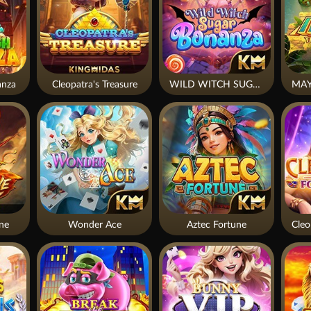
anza
Cleopatra's Treasure
WILD WITCH SUGAR BONANZA
ne
Wonder Ace
Aztec Fortune