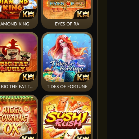
IAMOND KING
EYES OF RA
THE BIG THE FAT THE UGLY
TIDES OF FORTUNE