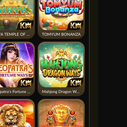
MAYA TEMPLE OF FORTUNE
TOMYUM BONANZA
Cleopatra's Fortune Ways
Mahjong Dragon Ways