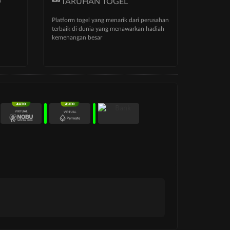
O
TARUHAN TOGEL
Platform togel yang menarik dari perusahan
terbaik di dunia yang menawarkan hadiah
kemenangan besar