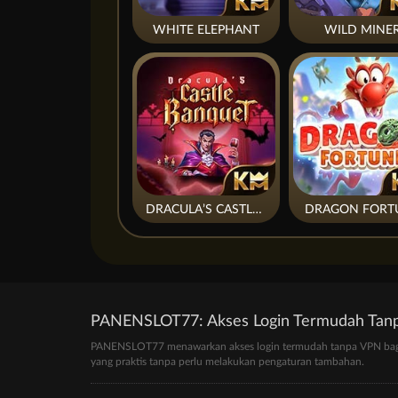
WHITE ELEPHANT
WILD MINE
DRACULA’S CASTLE BANQUET
DRAGON FORT
PANENSLOT77: Akses Login Termudah Tanp
PANENSLOT77 menawarkan akses login termudah tanpa VPN bagi p
yang praktis tanpa perlu melakukan pengaturan tambahan.