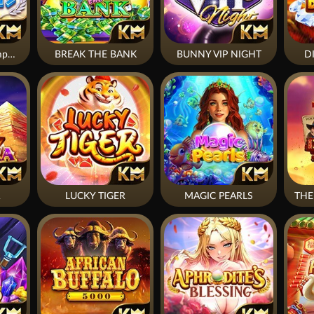
Treasures of Olympus 1000
BREAK THE BANK
BUNNY VIP NIGHT
D
LUCKY TIGER
MAGIC PEARLS