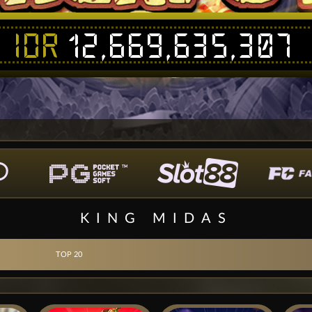
IDR
12,669,635,307
KING MIDAS
TOP 20