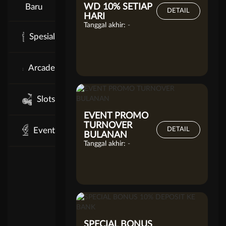
Baru
WD 10% SETIAP
DETAIL
HARI
Tanggal akhir:
-
Spesial
Arcade
Slots
EVENT PROMO
TURNOVER
Event
DETAIL
BULANAN
Tanggal akhir:
-
SPECIAL BONUS