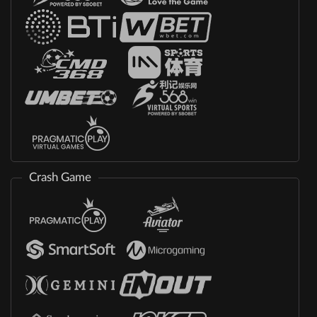
Crash Game