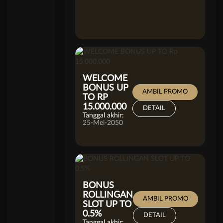
WELCOME
BONUS UP
AMBIL PROMO
TO RP
15.000.000
DETAIL
Tanggal akhir:
25-Mei-2050
BONUS
ROLLINGAN
AMBIL PROMO
SLOT UP TO
0.5%
DETAIL
Tanggal akhir: