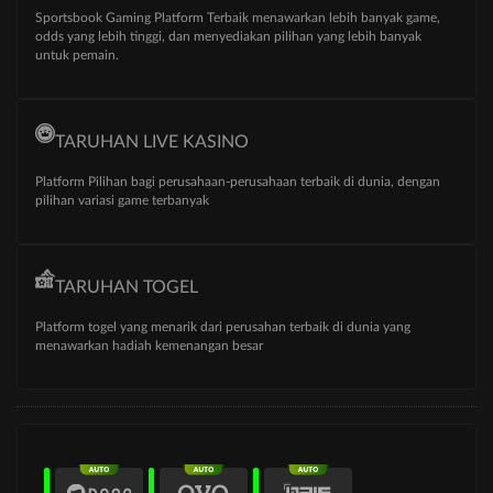
Sportsbook Gaming Platform Terbaik menawarkan lebih banyak game,
odds yang lebih tinggi, dan menyediakan pilihan yang lebih banyak
untuk pemain.
TARUHAN LIVE KASINO
Platform Pilihan bagi perusahaan-perusahaan terbaik di dunia, dengan
pilihan variasi game terbanyak
TARUHAN TOGEL
Platform togel yang menarik dari perusahan terbaik di dunia yang
menawarkan hadiah kemenangan besar