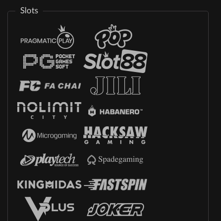
Slots