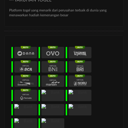
TARUHAN TOGEL
Platform togel yang menarik dari perusahan terbaik di dunia yang
menawarkan hadiah kemenangan besar