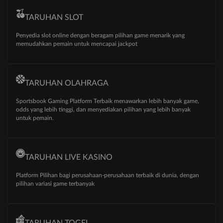
TARUHAN SLOT
Penyedia slot online dengan beragam pilihan game menarik yang
memudahkan pemain untuk mencapai jackpot
TARUHAN OLAHRAGA
Sportsbook Gaming Platform Terbaik menawarkan lebih banyak game,
odds yang lebih tinggi, dan menyediakan pilihan yang lebih banyak
untuk pemain.
TARUHAN LIVE KASINO
Platform Pilihan bagi perusahaan-perusahaan terbaik di dunia, dengan
pilihan variasi game terbanyak