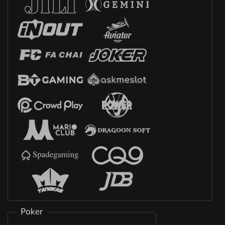
Poker