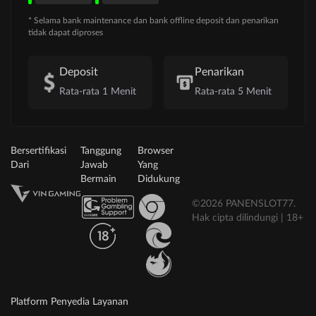
* Selama bank maintenance dan bank offline deposit dan penarikan
tidak dapat diproses
Deposit
Penarikan
Rata-rata 1 Menit
Rata-rata 5 Menit
Bersertifikasi
Tanggung
Browser
Dari
Jawab
Yang
Bermain
Didukung
©2026 PANENSLOT77.
Hak cipta dilindungi | 18+
Platform Penyedia Layanan