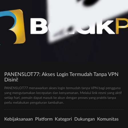
PANENSLOT77: Akses Login Termudah Tanpa VPN
Disini!
PANENSLOT77 menawarkan akses login termudah tanpa VPN bagi pengguna
yang mengutamakan kecepatan dan kenyamanan. Melalui link resmi yang aktif
setiap hari, pemain dapat masuk ke akun dengan proses yang praktis tanpa
perlu melakukan pengaturan tambahan.
Kebijaksanaan
Platform
Kategori
Dukungan
Komunitas