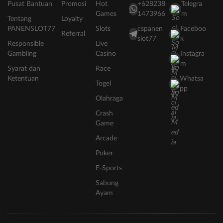
Pusat Bantuan
Promosi
Hot
+628238
Telegra
Games
1473966
m
Tentang
Loyalty
PANENSLOT77
Slots
cspanen
Faceboo
Referral
slot77
k
Responsible
Live
Gambling
Casino
Instagra
m
Syarat dan
Race
Ketentuan
Whatsa
Togel
pp
Olahraga
Crash
Game
Arcade
Poker
E-Sports
Sabung
Ayam