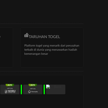
O
TARUHAN TOGEL
Platform togel yang menarik dari perusahan
terbaik di dunia yang menawarkan hadiah
kemenangan besar