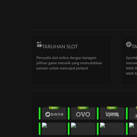
TARUHAN SLOT
T
Penyedia slot online dengan beragam
Sports
pilihan game menarik yang memudahkan
menawa
pemain untuk mencapai jackpot
lebih 
lebih 