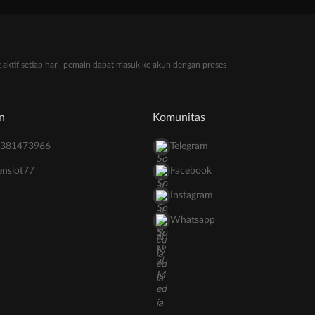
tif setiap hari, pemain dapat masuk ke akun dengan proses
n
Komunitas
381473966
Telegram
enslot77
Facebook
Instagram
Whatsapp