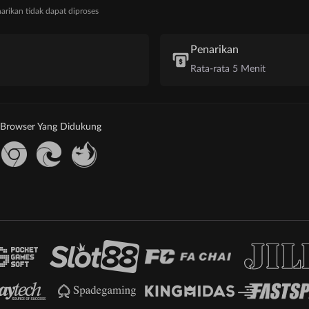
arikan tidak dapat diproses
Penarikan
Rata-rata 5 Menit
Browser Yang Didukung