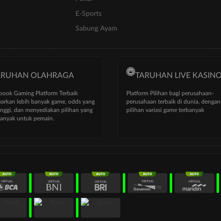
E-Sports
Sabung Ayam
ARUHAN OLAHRAGA
TARUHAN LIVE KASIN
book Gaming Platform Terbaik
Platform Pilihan bagi perusahaan-
rkan lebih banyak game, odds yang
perusahaan terbaik di dunia, dengan
tinggi, dan menyediakan pilihan yang
pilihan variasi game terbanyak
banyak untuk pemain.