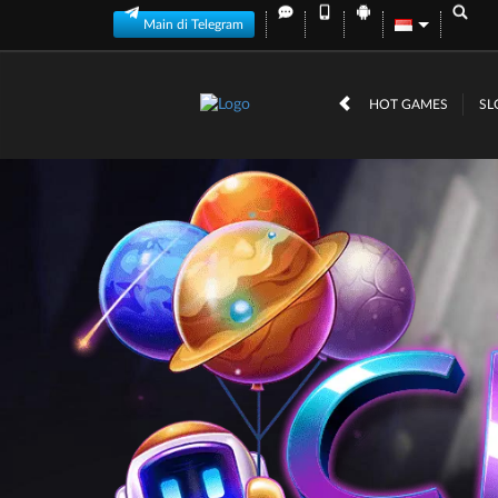
Main di Telegram
HOT GAMES
SL