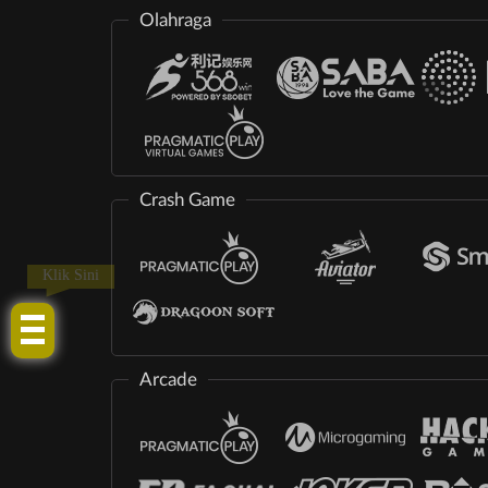
Olahraga
Crash Game
Klik Sini
Arcade