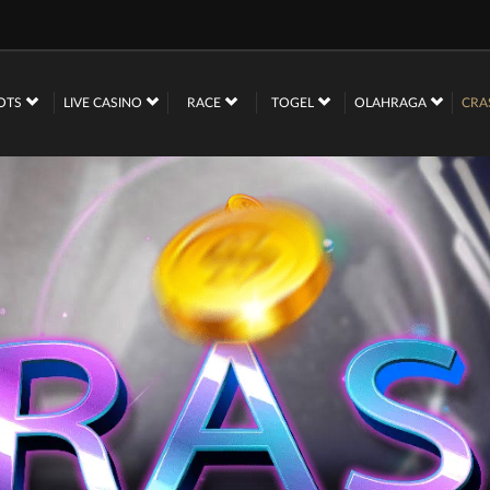
OTS
LIVE CASINO
RACE
TOGEL
OLAHRAGA
CRA