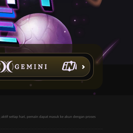
tif setiap hari, pemain dapat masuk ke akun dengan proses