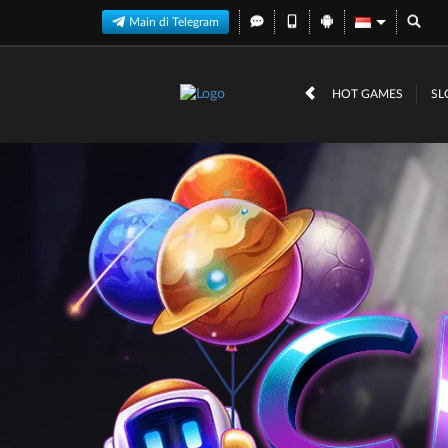
Main di Telegram
HOT GAMES
SL