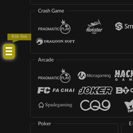
Crash Game
Klik Sini
Arcade
Poker
E