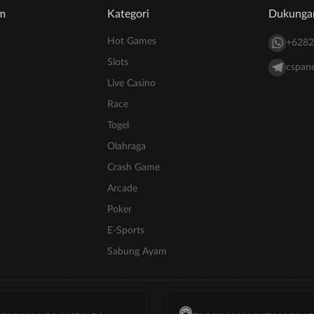
rm
Kategori
Dukunga
Hot Games
+6282
Slots
cspan
Live Casino
Race
Togel
Olahraga
Crash Game
Arcade
Poker
E-Sports
Sabung Ayam