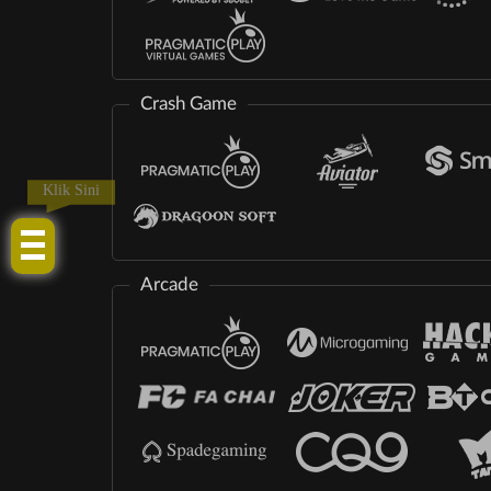
Crash Game
Klik Sini
Arcade