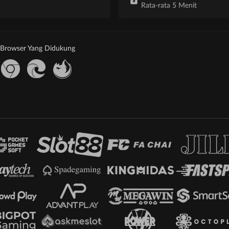
Rata-rata 5 Menit
Browser Yang Didukung