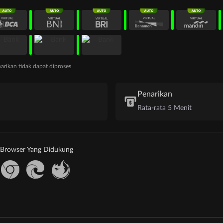
arikan tidak dapat diproses
Penarikan
Rata-rata 5 Menit
Browser Yang Didukung