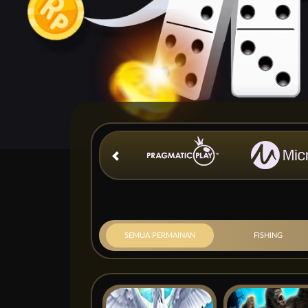
SEMUA PERMAINAN
FISHING