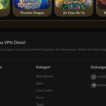
Thunder Dragon
Jin Chan Bu Yu
B
a VPN Disini!
engguna yang mengutamakan kecepatan dan kenyamanan. Melalui link resmi yang ak
rm
Kategori
Dukunga
Hot Games
+6282
Slots
cspan
Live Casino
Race
Togel