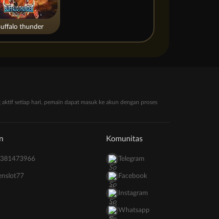
uffalo thunder
tif setiap hari, pemain dapat masuk ke akun dengan proses
n
Komunitas
381473966
Telegram
enslot77
Facebook
Instagram
Whatsapp