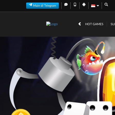
Main di Telegram
HOT GAMES
SL