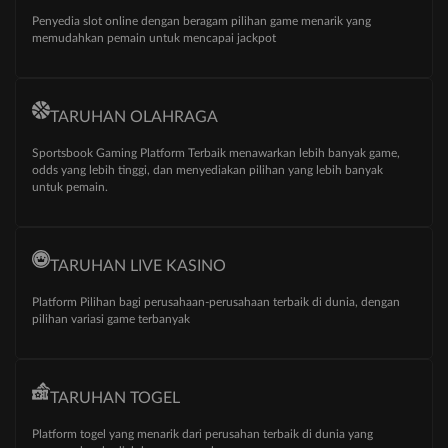
Penyedia slot online dengan beragam pilihan game menarik yang
memudahkan pemain untuk mencapai jackpot
TARUHAN OLAHRAGA
Sportsbook Gaming Platform Terbaik menawarkan lebih banyak game,
odds yang lebih tinggi, dan menyediakan pilihan yang lebih banyak
untuk pemain.
TARUHAN LIVE KASINO
Platform Pilihan bagi perusahaan-perusahaan terbaik di dunia, dengan
pilihan variasi game terbanyak
TARUHAN TOGEL
Platform togel yang menarik dari perusahan terbaik di dunia yang