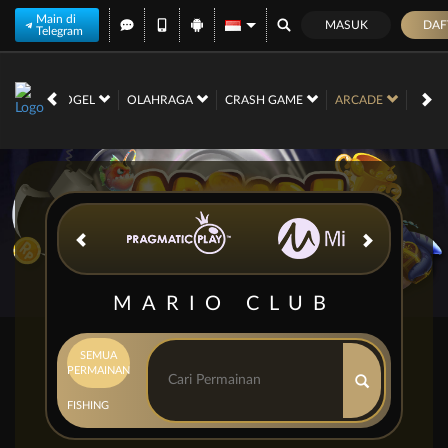
Main di
MASUK
DAF
Telegram
RACE
TOGEL
OLAHRAGA
CRASH GAME
ARCADE
POK
MARIO CLUB
SEMUA
PERMAINAN
FISHING