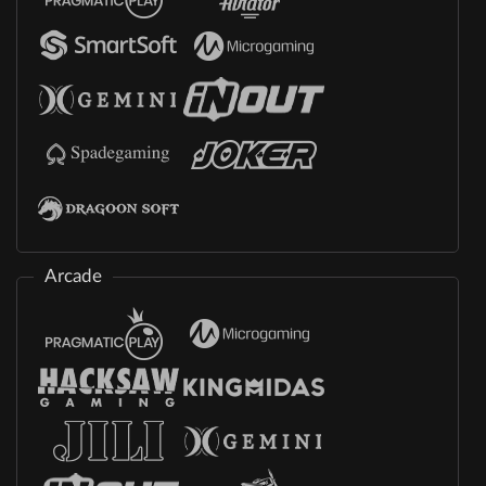
Arcade