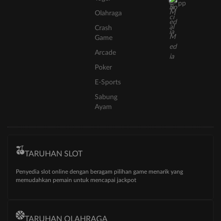
pp
Olahraga
Crash
Game
Arcade
Poker
E-Sports
Sabung
Ayam
TARUHAN SLOT
Penyedia slot online dengan beragam pilihan game menarik yang
memudahkan pemain untuk mencapai jackpot
TARUHAN OLAHRAGA