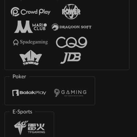
Poker
E-Sports