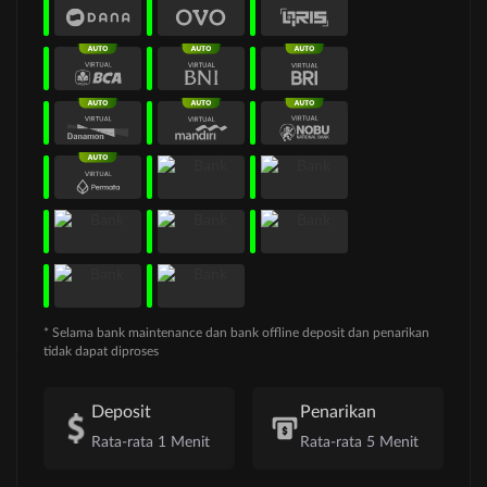
* Selama bank maintenance dan bank offline deposit dan penarikan
tidak dapat diproses
Deposit
Penarikan
Rata-rata 1 Menit
Rata-rata 5 Menit