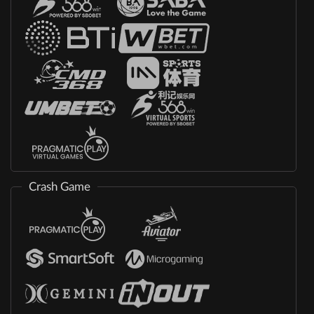
Crash Game