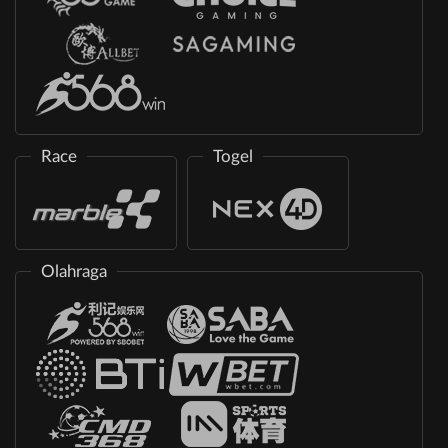
Race
Togel
Olahraga