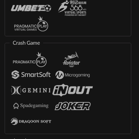
Crash Game